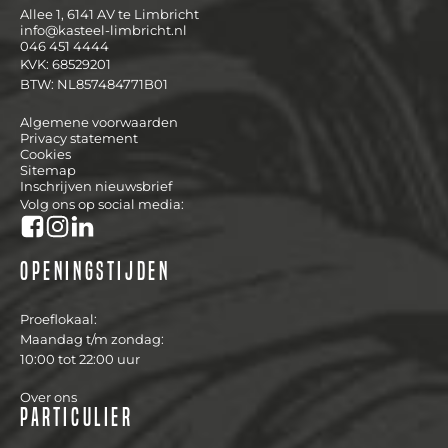
Allee 1, 6141 AV te Limbricht
info@kasteel-limbricht.nl
046 451 4444
KVK: 68529201
BTW: NL857484771B01
Algemene voorwaarden
Privacy statement
Cookies
Sitemap
Inschrijven nieuwsbrief
Volg ons op social media:
Openingstijden
Proeflokaal:
Maandag t/m zondag:
10:00 tot 22:00 uur
Over ons
Particulier