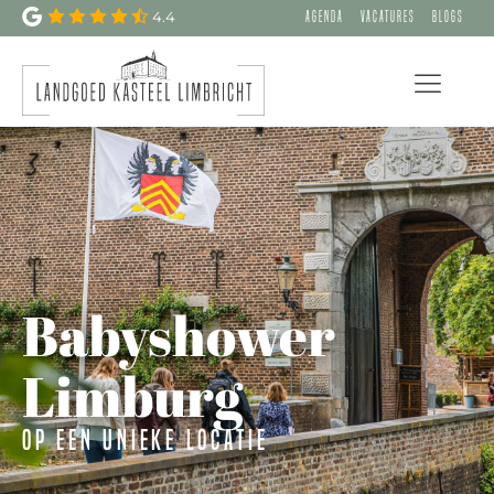
4.4
Agenda
Vacatures
Blogs
Babyshower
Limburg
op een unieke locatie