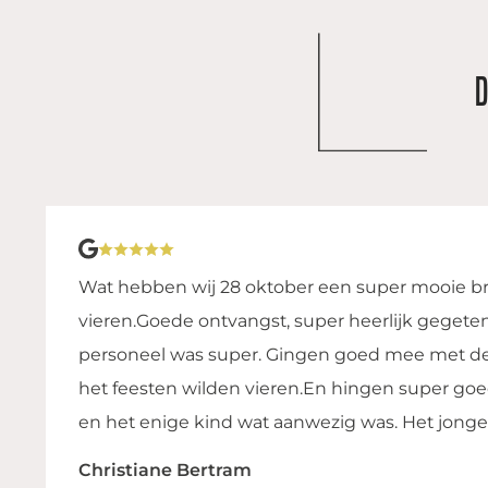
Op 1 juni hebben wij onze bruiloft gevierd bij K
hebben ze er voor ons een onvergetelijke dag 
voorbereidingsproces konden onze vragen alt
en er werd heel prettig met ons mee gedacht.
we compleet ontzorgd en...
Gilles Rompelberg