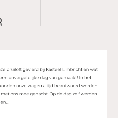
r
bruiloft gehad. We hebben een fantastische
rmaken in het kasteel tot de laatste pasjes op
oneel was ontzettend gastvrij en behulpzaam.
er en gedurende de hele avond goed verzorgd.
rouwdag...
n