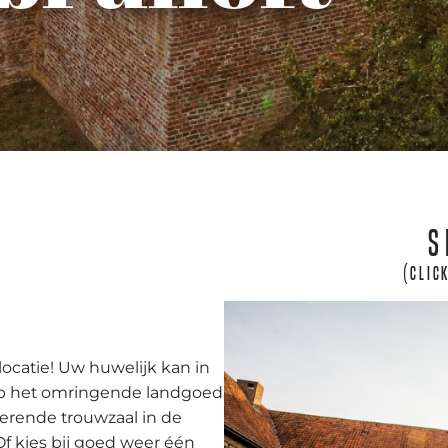
S
(clic
e
locatie! Uw huwelijk kan in
 op het omringende landgoed
terende trouwzaal in de
Of kies bij goed weer één