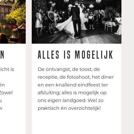
in
Alles is mogelijk
cht is
De ontvangst, de toost, de
receptie, de fotoshoot, het diner
én
en een knallend eindfeest ter
Zowel
afsluiting; alles is mogelijk op
u
ons eigen landgoed. Wel zo
w
praktisch én overzichtelijk!