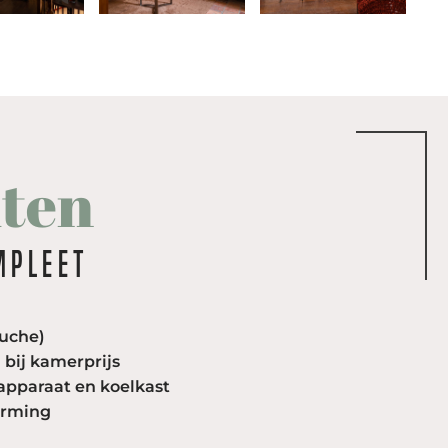
iten
mpleet
ouche)
 bij kamerprijs
apparaat en koelkast
arming