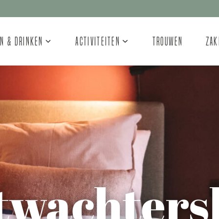
n & Drinken
Activiteiten
Trouwen
Zak
twachters