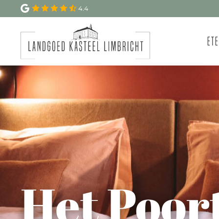
4.4
Ete
Het Poor