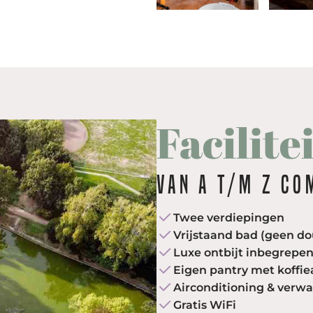
Facilite
van a t/m z co
Twee verdiepingen
Vrijstaand bad (geen d
Luxe ontbijt inbegrepen
Eigen pantry met koffie
Airconditioning & verw
Gratis WiFi