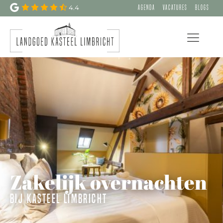
4.4
Agenda
Vacatures
Blogs
Zakelijk overnachten
bij kasteel limbricht