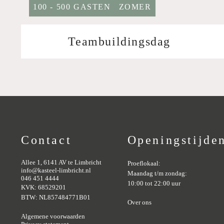
100 - 500 GASTEN
ZOMER
Teambuildingsdag
Contact
Openingstijde
Allee 1, 6141 AV te Limbricht
Proeflokaal:
info@kasteel-limbricht.nl
Maandag t/m zondag:
046 451 4444
10:00 tot 22:00 uur
KVK: 68529201
BTW: NL857484771B01
Over ons
Algemene voorwaarden