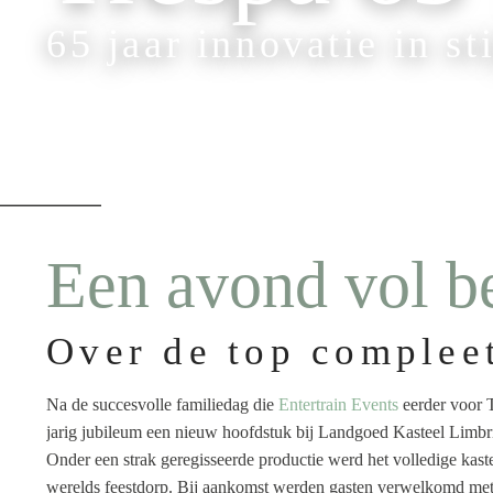
65 jaar innovatie in sti
Een avond vol b
Over de top complee
Na de succesvolle familiedag die
Entertrain Events
eerder voor T
jarig jubileum een nieuw hoofdstuk bij Landgoed Kasteel Limbri
Onder een strak geregisseerde productie werd het volledige kast
werelds feestdorp. Bij aankomst werden gasten verwelkomd met