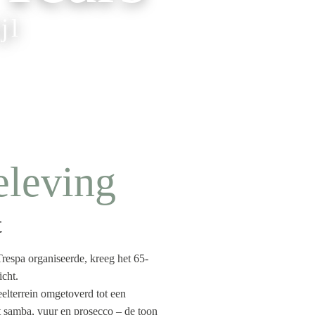
jl
eleving
t
respa organiseerde, kreeg het 65-
cht.
eelterrein omgetoverd tot een
 samba, vuur en prosecco – de toon