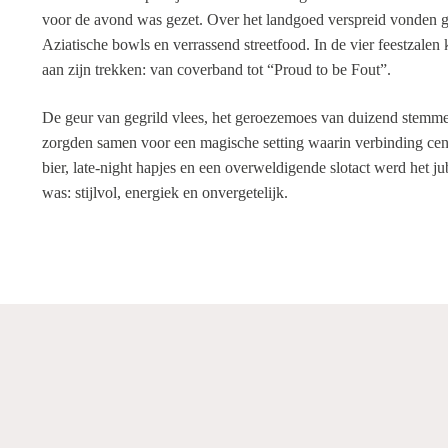
voor de avond was gezet. Over het landgoed verspreid vonden gas
Aziatische bowls en verrassend streetfood. In de vier feestzal
aan zijn trekken: van coverband tot “Proud to be Fout”.
De geur van gegrild vlees, het geroezemoes van duizend stemme
zorgden samen voor een magische setting waarin verbinding cent
bier, late-night hapjes en een overweldigende slotact werd het j
was: stijlvol, energiek en onvergetelijk.