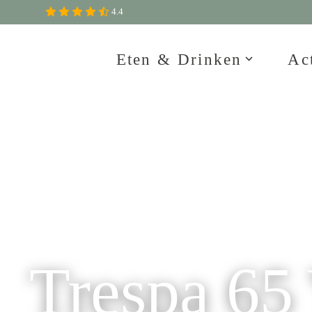
4.4
Eten & Drinken
Act
Trespa 65