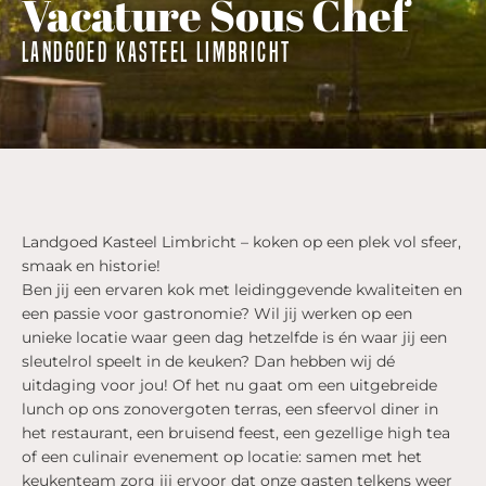
Vacature Sous Chef
Landgoed kasteel limbricht
Landgoed Kasteel Limbricht – koken op een plek vol sfeer,
smaak en historie!
Ben jij een ervaren kok met leidinggevende kwaliteiten en
een passie voor gastronomie? Wil jij werken op een
unieke locatie waar geen dag hetzelfde is én waar jij een
sleutelrol speelt in de keuken? Dan hebben wij dé
uitdaging voor jou! Of het nu gaat om een uitgebreide
lunch op ons zonovergoten terras, een sfeervol diner in
het restaurant, een bruisend feest, een gezellige high tea
of een culinair evenement op locatie: samen met het
keukenteam zorg jij ervoor dat onze gasten telkens weer