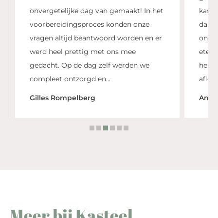
onvergetelijke dag van gemaakt! In het
kasteel
voorbereidingsproces konden onze
dansvl
vragen altijd beantwoord worden en er
ontzet
werd heel prettig met ons mee
eten w
gedacht. Op de dag zelf werden we
hele a
compleet ontzorgd en...
afloop 
Gilles Rompelberg
Ankie
Meer bij Kasteel